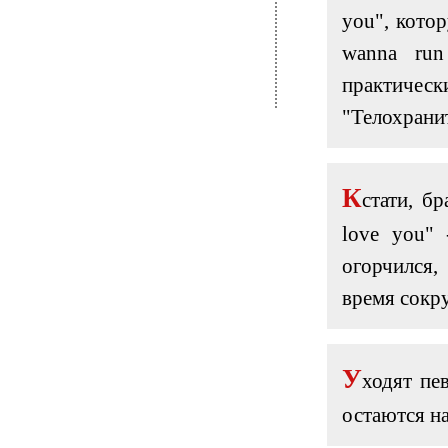
you", кото
wanna run
практическ
"Телохранит
К
стати, бр
love you" 
огорчился,
время сокру
У
ходят пе
остаются н