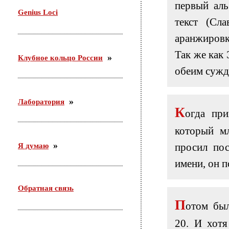
первый аль
29 октября проводила семинар в Доме молодежи
Genius Loci
Железнодорожного района г. Новосибирска. Тема:
текст (Сл
«Актуальные подходы организации работы с
молодежью по месту жительства».
аранжировк
Так же как
Клубное кольцо России
обеим сужде
Лаборатория
К
огда пр
который м
просил пос
Я думаю
имени, он 
Обратная связь
П
отом был
20. И хотя