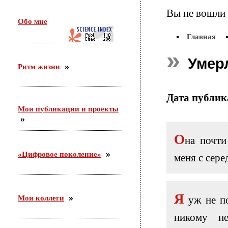
26 февраля в г. Орехово-Зуево состоялся круглый
Вы не вошли 
стол по проекту «Сетевое научно-педагогическое
Обо мне
партнерство». Участники — ФГБНУ «ИИДСВ
РАО», ГОО ВПО «ГГТУ», Управление образования
Главная
г.о. Орехово-Зуево
Умер
Ритм жизни
25.12.2015
Приняла участие во «II Всероссийском
корчаковском сборе: от практики к моделям
Дата публи
развития педагогического образования». Выступила
Мои публикации и проекты
с сообщением «Советские педагоги и несоветские
дети. Парадоксы воспитания».
О
на почти
03.12.2015
«Цифровое поколение»
меня с сере
С 26 ноября по 3 декабря участвовала в российско-
германском форуме по неформальному
образованию в Академии неформального
образования «Хаус-ам-Майберг» (г.Хаппенхайм,
земля Гессен, Германия).
Я
Мои коллеги
уж не по
никому не
31.10.2015