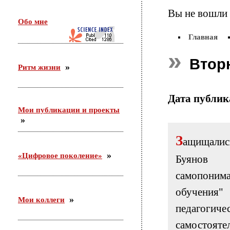
26 февраля в г. Орехово-Зуево состоялся круглый
Вы не вошли 
стол по проекту «Сетевое научно-педагогическое
Обо мне
партнерство». Участники — ФГБНУ «ИИДСВ
РАО», ГОО ВПО «ГГТУ», Управление образования
Главная
г.о. Орехово-Зуево
Втор
Ритм жизни
25.12.2015
Приняла участие во «II Всероссийском
корчаковском сборе: от практики к моделям
Дата публи
развития педагогического образования». Выступила
Мои публикации и проекты
с сообщением «Советские педагоги и несоветские
дети. Парадоксы воспитания».
З
ащищалис
03.12.2015
«Цифровое поколение»
Буянов 
С 26 ноября по 3 декабря участвовала в российско-
германском форуме по неформальному
самопонима
образованию в Академии неформального
образования «Хаус-ам-Майберг» (г.Хаппенхайм,
обучения
земля Гессен, Германия).
Мои коллеги
педаго
самостоя
31.10.2015