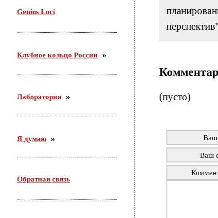
29 октября проводила семинар в Доме молодежи
планиров
Genius Loci
Железнодорожного района г. Новосибирска. Тема:
«Актуальные подходы организации работы с
перспектив"
молодежью по месту жительства».
Клубное кольцо России
Коммента
(пусто)
Лаборатория
Ваш
Я думаю
Ваш e
Коммен
Обратная связь