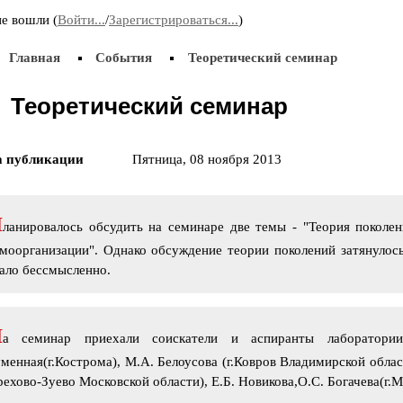
Приняла участие во «II Всероссийском
3 д
е вошли (
Войти...
/
Зарегистрироваться...
)
корчаковском сборе: от практики к моделям
пре
развития педагогического образования». Выступила
Поз
Главная
с сообщением «Советские педагоги и несоветские
События
Теоретический семинар
дети. Парадоксы воспитания».
Теоретический семинар
20.11.2015
31.
18-19 ноября принимала участие в IV
29 
а публикации
Пятница, 08 ноября 2013
Всероссийской научно-практической конференции
Жел
«Актуальные проблемы современного детства:
«Ак
дополнительное образование как механизм
мол
поддержки индивидуализации и самореализации
П
личности» (г. Чита).
ланировалось обсудить на семинаре две темы - "Теория поколен
моорганизации". Однако обсуждение теории поколений затянулос
ало бессмысленно.
Н
а семинар приехали соискатели и аспиранты лаборатори
менная(г.Кострома), М.А. Белоусова (г.Ковров Владимирской облас
ехово-Зуево Московской области), Е.Б. Новикова,О.С. Богачева(г.М