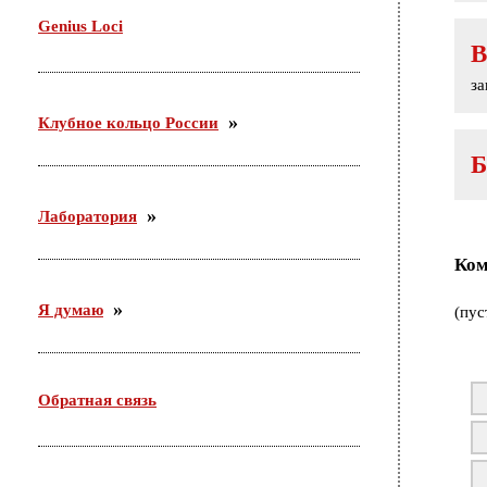
Genius Loci
В
з
Клубное кольцо России
Б
Лаборатория
Ком
Я думаю
(пус
Обратная связь