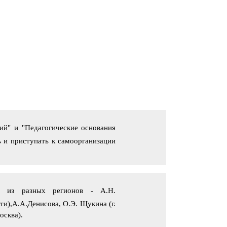
екабря Александр Куракин был награжден
мией и медалью им. Николая Островского.
дравляю с высокой наградой. Горжусь.
10.2015
октября проводила семинар в Доме молодежи
езнодорожного района г. Новосибирска. Тема:
туальные подходы организации работы с
одежью по месту жительства».
ий" и "Педагогические основания
ь и приступать к самоорганизации
и из разных регионов - А.Н.
ти),А.А.Денисова, О.Э. Щукина (г.
осква).