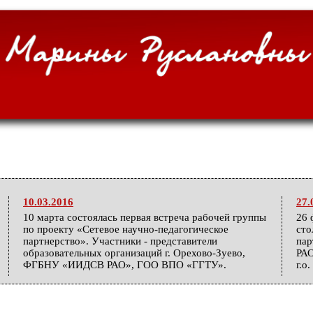
10.03.2016
27.
10 марта состоялась первая встреча рабочей группы
26 
по проекту «Сетевое научно-педагогическое
сто
партнерство». Участники - представители
па
образовательных организаций г. Орехово-Зуево,
РАО
ФГБНУ «ИИДСВ РАО», ГОО ВПО «ГГТУ».
г.о
25.12.2015
04.