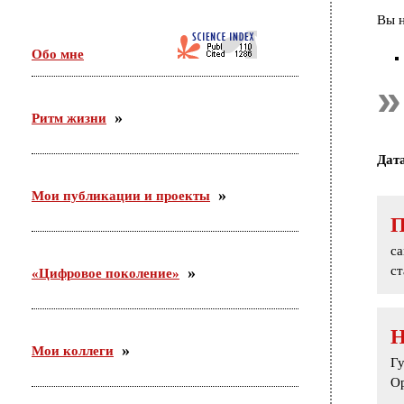
Идет активная подготовка организационной встречи
Вы н
по проекту «Сетевое научно-педагогическое
партнерство». Участники — ФГБНУ «ИИДСВ
Обо мне
РАО», ГОО ВПО «ГГТУ», Управление образования
г.о. Орехово-Зуево.
Ритм жизни
03.12.2015
С 26 ноября по 3 декабря участвовала в российско-
Дат
германском форуме по неформальному
образованию в Академии неформального
образования «Хаус-ам-Майберг» (г.Хаппенхайм,
Мои публикации и проекты
земля Гессен, Германия).
са
ст
«Цифровое поколение»
Мои коллеги
Гу
Ор