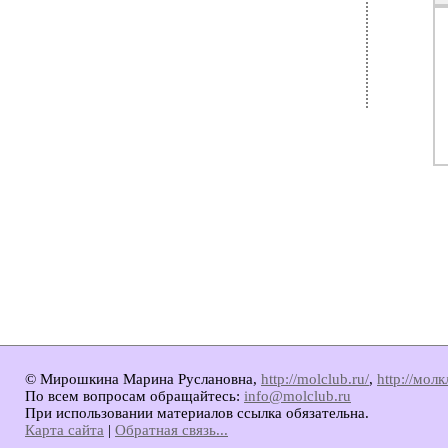
© Мирошкина Марина Руслановна,
http://molclub.ru/
,
http://мол
По всем вопросам обращайтесь:
info@molclub.ru
При использовании материалов ссылка обязательна.
Карта сайта
|
Обратная связь...