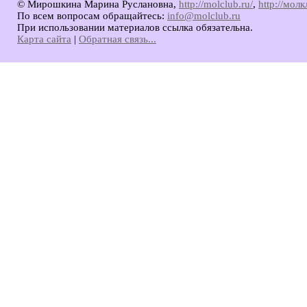
© Мирошкина Марина Руслановна,
http://molclub.ru/
,
http://мол
По всем вопросам обращайтесь:
info@molclub.ru
При использовании материалов ссылка обязательна.
Карта сайта
|
Обратная связь...