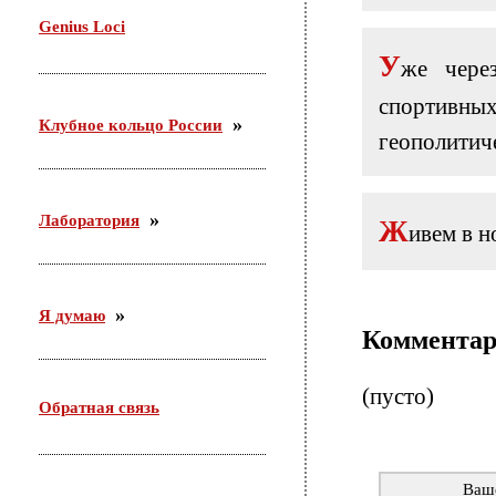
29 октября проводила семинар в Доме молодежи
Genius Loci
Железнодорожного района г. Новосибирска. Тема:
«Актуальные подходы организации работы с
У
же чере
молодежью по месту жительства».
спортивн
Клубное кольцо России
геополитич
Лаборатория
Ж
ивем в н
Я думаю
Коммента
(пусто)
Обратная связь
Ваш