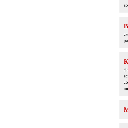
во
В
с
ра
фа
в
сб
ше