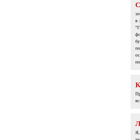
эт
в 
"Г
фо
бу
п
ос
по
Пр
вс
Я,
т