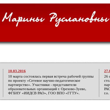
10.03.2016
27.
10 марта состоялась первая встреча рабочей группы
26 
по проекту «Сетевое научно-педагогическое
сто
партнерство». Участники - представители
па
образовательных организаций г. Орехово-Зуево,
РАО
ФГБНУ «ИИДСВ РАО», ГОО ВПО «ГГТУ».
г.о
25.12.2015
04.