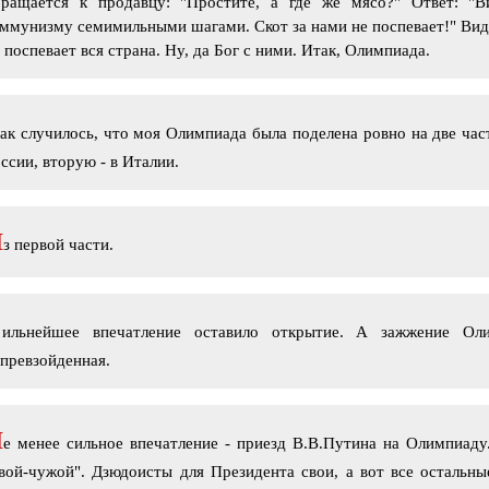
бращается к продавцу: "Простите, а где же мясо?" Ответ: "
ммунизму семимильными шагами. Скот за нами не поспевает!" Ви
 поспевает вся страна. Ну, да Бог с ними. Итак, Олимпиада.
ак случилось, что моя Олимпиада была поделена ровно на две час
ссии, вторую - в Италии.
И
з первой части.
С
ильнейшее впечатление оставило открытие. А зажжение Ол
превзойденная.
Н
е менее сильное впечатление - приезд В.В.Путина на Олимпиаду
вой-чужой". Дзюдоисты для Президента свои, а вот все остальн