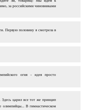
Видите ли, товарищ! Мы идем к
димо, за российскими чиновниками
ти. Первую половину я смотрела в
импийского огня - идея просто
. Здесь царил все тот же принцип
ые олимпийцы... В гимнастическом