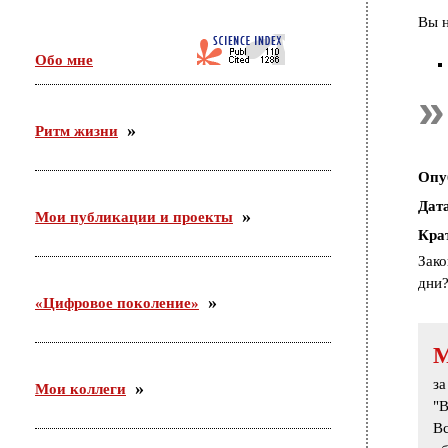
Идет активная подготовка организационной встречи
Вы н
по проекту «Сетевое научно-педагогическое
партнерство». Участники — ФГБНУ «ИИДСВ
Обо мне
РАО», ГОО ВПО «ГГТУ», Управление образования
г.о. Орехово-Зуево.
Ритм жизни
03.12.2015
С 26 ноября по 3 декабря участвовала в российско-
Опу
германском форуме по неформальному
образованию в Академии неформального
Дат
образования «Хаус-ам-Майберг» (г.Хаппенхайм,
Мои публикации и проекты
земля Гессен, Германия).
Кра
Зако
дни?
«Цифровое поколение»
за
Мои коллеги
"
В