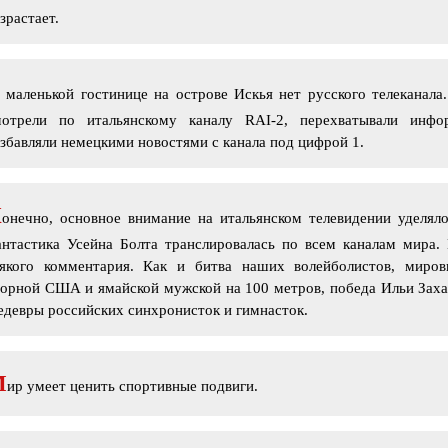
зрастает.
маленькой гостинице на острове Искья нет русского телеканал
мотрели по итальянскому каналу RAI-2, перехватывали инф
збавляли немецкими новостями с канала под цифрой 1.
К
онечно, основное внимание на итальянском телевидении уделял
нтастика Усейна Болта транслировалась по всем каналам мира. 
сякого комментария. Как и битва наших волейболистов, миро
орной США и ямайской мужской на 100 метров, победа Ильи Заха
девры российских синхронисток и гимнасток.
М
ир умеет ценить спортивные подвиги.