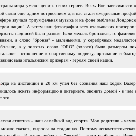
С
траны мира умеют ценить своих героев. Всех. Вне зависимости о
ой связи еще одним потрясением для нас стали ежедневные профай
эфире звучала триумфальная музыка и на фоне эмблемы Лондонск
ерои нации". А затем шли фотографии всех итальянских призеров
рматы надписей были разные. Если медаль бронзовая, то фамили
квами, а слово "бронза" - маленькими, у серебряных медалисто
обольше, а у золотых слово "ORO" (золото) было размером поч
тальное - отношение к спортивному подвигу, признание и благод
завидовала итальянским призерам - героям своей нации.
К
огда на дистанции в 20 км упал без сознания наш ходок Вале
ишлось искать информацию в интернете, звонить домой - в чем 
е это.
Л
егкая атлетика - наш семейный вид спорта. Мои родители - чемп
 можно сказать, выросла на стадионах. Поэтому легкоатлетическа
ема особая. И наши победы в "легкой" - тоже особенные. Видел