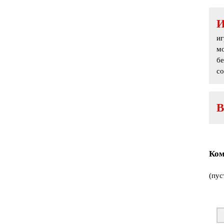
иг
мо
бе
со
В
Ком
(пус