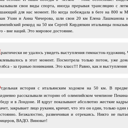
казывали свои виды спорта, иногда прерывая трансляцию с легк
ешающий для нас момент. Но когда побеждала в беге на 800 м М
ван Ухин и Анна Чичерова, шли свои 20 км Елена Лашманова и 
импийский рекорд на 50 км Сергей Кирдяпкин итальянцы показывал
о - вне наций. Это мировое достояние.
П
рактически не удалось увидеть выступления гимнасток-художниц. 
клевывалось в этот момент. Посмотрела только потом, уже дома
лбса - за гранью понимания. Это класс!!! Равно, как и выступлени
О
тдельная история с итальянским ходоком на 50 км. В предве
жедневно рассказывали историю об олимпийском чемпионе Пекина
беду и в Лондоне. И вдруг показывают абсолютно жесткие кадры
ачет, закрывает лицо руками, кричит, что это он один, только один
стоянно. Безжалостно, развенчивая и отрекаясь. Никто не пыта
фицеров, ВАДО. Виноват!