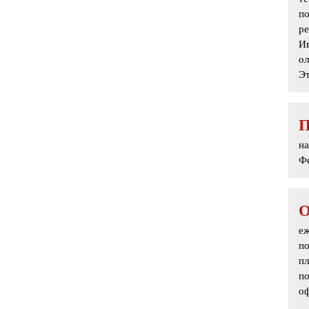
по
р
И
ол
Эт
на
Фе
е
по
пл
по
о