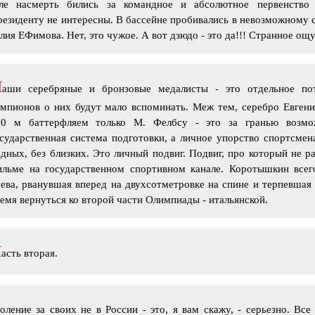
але насмерть бились за командное и абсолютное первенство 
езиденту не интересны. В бассейне пробивались в невозможному с
ия ЕФимова. Нет, это чужое. А вот дзюдо - это да!!! Странное ощ
Н
аши серебряные и бронзовые медалисты - это отдельное по
емпионов о них будут мало вспоминать. Меж тем, серебро Евген
00 м баттерфляем только М. Фелбсу - это за гранью возмо
сударственная система подготовки, а личное упорство спортсмена
дных, без близких. Это личный подвиг. Подвиг, про который не 
ильме на государственном спортивном канале. Коротышкин всег
ева, рванувшая вперед на двухсотметровке на спине и терпевшая 
емя вернуться ко второй части Олимпиады - итальянской.
Ч
асть вторая.
оление за своих не в России - это, я вам скажу, - серьезно. Вс