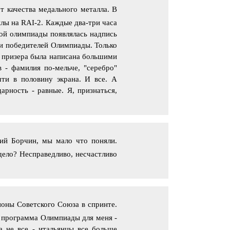
т качества медального металла. В
лы на RAI-2. Каждые два-три часа
ой олимпиады появлялась надпись
 и победителей Олимпиады. Только
я призера была написана большими
в - фамилия по-мельче, "серебро"
ти в половину экрана. И все. А
арность - равные. Я, признаться,
рий Борчин, мы мало что поняли.
дело? Несправедливо, несчастливо
ионы Советского Союза в спринте.
я программа Олимпиады для меня -
а не все - итальянцы все больше