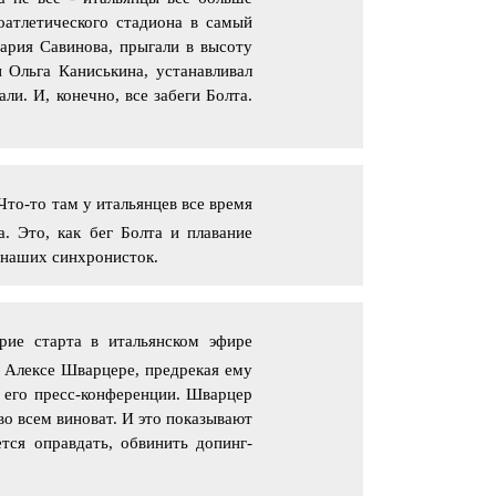
оатлетического стадиона в самый
ария Савинова, прыгали в высоту
Ольга Каниськина, устанавливал
и. И, конечно, все забеги Болта.
Что-то там у итальянцев все время
. Это, как бег Болта и плавание
я наших синхронисток.
рие старта в итальянском эфире
 Алексе Шварцере, предрекая ему
 его пресс-конференции. Шварцер
 во всем виноват. И это показывают
ется оправдать, обвинить допинг-