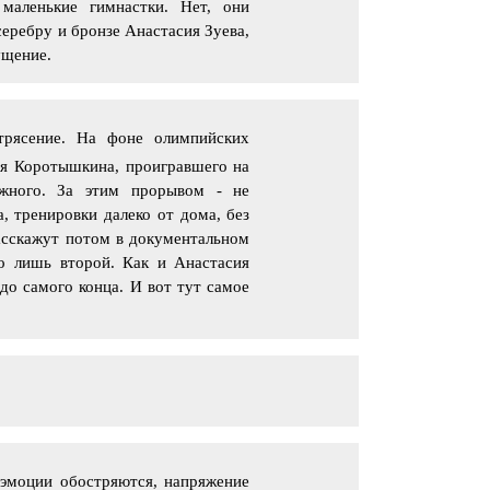
маленькие гимнастки. Нет, они
еребру и бронзе Анастасия Зуева,
ущение.
трясение. На фоне олимпийских
ия Коротышкина, проигравшего на
жного. За этим прорывом - не
, тренировки далеко от дома, без
расскажут потом в документальном
о лишь второй. Как и Анастасия
до самого конца. И вот тут самое
е эмоции обостряются, напряжение