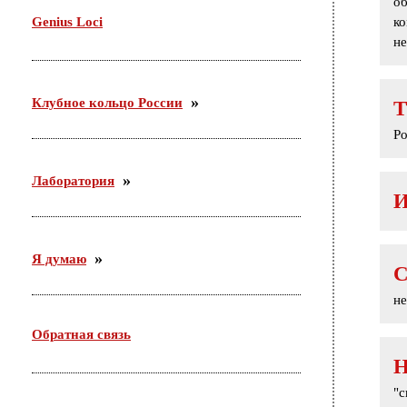
о
Genius Loci
ко
не
Клубное кольцо России
Т
Ро
Лаборатория
Я думаю
не
Обратная связь
"с