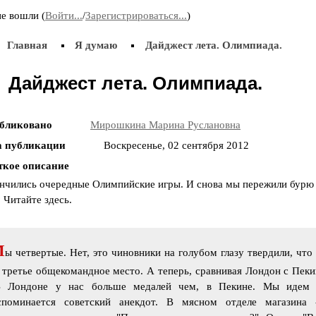
Приняла участие во «II Всероссийском
3 д
е вошли (
Войти...
/
Зарегистрироваться...
)
корчаковском сборе: от практики к моделям
пре
развития педагогического образования». Выступила
Поз
Главная
с сообщением «Советские педагоги и несоветские
Я думаю
Дайджест лета. Олимпиада.
дети. Парадоксы воспитания».
Дайджест лета. Олимпиада.
20.11.2015
31.
18-19 ноября принимала участие в IV
29 
бликовано
Мирошкина Марина Руслановна
Всероссийской научно-практической конференции
Жел
«Актуальные проблемы современного детства:
«Ак
а публикации
Воскресенье, 02 сентября 2012
дополнительное образование как механизм
мол
поддержки индивидуализации и самореализации
ткое описание
личности» (г. Чита).
нчились очередные Олимпийские игры. И снова мы пережили бурю э
 Читайте здесь.
М
ы четвертые. Нет, это чиновники на голубом глазу твердили, чт
 третье общекомандное место. А теперь, сравнивая Лондон с Пек
В Лондоне у нас больше медалей чем, в Пекине. Мы идем 
споминается советский анекдот. В мясном отделе магазина 