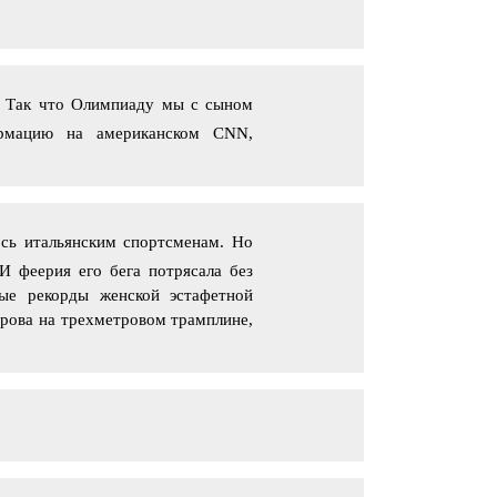
а. Так что Олимпиаду мы с сыном
ормацию на американском CNN,
ось итальянским спортсменам. Но
И феерия его бега потрясала без
вые рекорды женской эстафетной
рова на трехметровом трамплине,