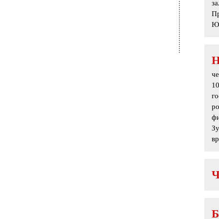
з
Пр
Юл
ч
1
го
ро
ф
Зу
вр
Б