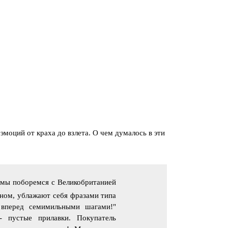
екабря Александр Куракин был награжден
мией и медалью им. Николая Островского.
дравляю с высокой наградой. Горжусь.
10.2015
октября проводила семинар в Доме молодежи
езнодорожного района г. Новосибирска. Тема:
туальные подходы организации работы с
одежью по месту жительства».
моций от краха до взлета. О чем думалось в эти
о мы поборемся с Великобританией
ином, ублажают себя фразами типа
вперед семимильными шагами!"
- пустые прилавки. Покупатель