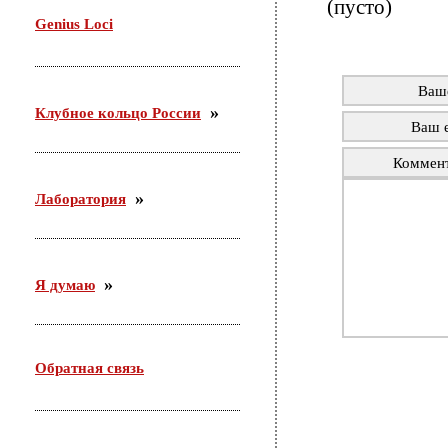
(пусто)
29 октября проводила семинар в Доме молодежи
Genius Loci
Железнодорожного района г. Новосибирска. Тема:
«Актуальные подходы организации работы с
молодежью по месту жительства».
Ваш
Клубное кольцо России
Ваш e
Коммен
Лаборатория
Я думаю
Обратная связь