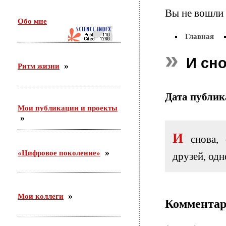
26 февраля в г. Орехово-Зуево состоялся круглый
Вы не вошли 
стол по проекту «Сетевое научно-педагогическое
Обо мне
партнерство». Участники — ФГБНУ «ИИДСВ
РАО», ГОО ВПО «ГГТУ», Управление образования
Главная
г.о. Орехово-Зуево
И сно
Ритм жизни
25.12.2015
Приняла участие во «II Всероссийском
корчаковском сборе: от практики к моделям
Дата публи
развития педагогического образования». Выступила
Мои публикации и проекты
с сообщением «Советские педагоги и несоветские
дети. Парадоксы воспитания».
И
снова, 
03.12.2015
«Цифровое поколение»
друзей, од
С 26 ноября по 3 декабря участвовала в российско-
германском форуме по неформальному
образованию в Академии неформального
образования «Хаус-ам-Майберг» (г.Хаппенхайм,
земля Гессен, Германия).
Мои коллеги
Коммента
31.10.2015