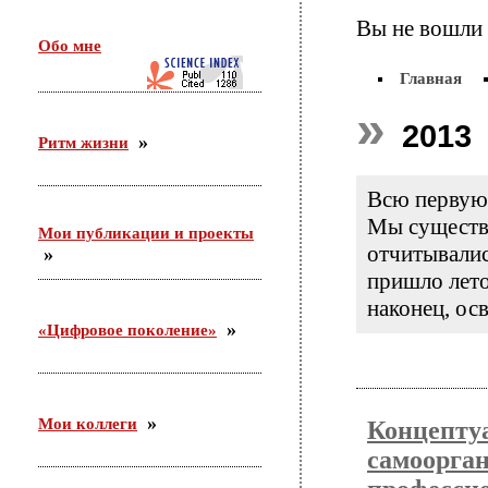
26 февраля в г. Орехово-Зуево состоялся круглый
Вы не вошли 
стол по проекту «Сетевое научно-педагогическое
Обо мне
партнерство». Участники — ФГБНУ «ИИДСВ
РАО», ГОО ВПО «ГГТУ», Управление образования
Главная
г.о. Орехово-Зуево
2013
Ритм жизни
25.12.2015
Приняла участие во «II Всероссийском
Всю первую 
корчаковском сборе: от практики к моделям
развития педагогического образования». Выступила
Мы существу
Мои публикации и проекты
с сообщением «Советские педагоги и несоветские
отчитывалис
дети. Парадоксы воспитания».
пришло лето,
наконец, ос
03.12.2015
«Цифровое поколение»
С 26 ноября по 3 декабря участвовала в российско-
германском форуме по неформальному
образованию в Академии неформального
образования «Хаус-ам-Майберг» (г.Хаппенхайм,
земля Гессен, Германия).
Мои коллеги
Концепту
самоорга
31.10.2015