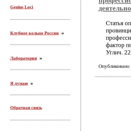
профессио
29 октября проводила семинар в Доме молодежи
деятельно
Genius Loci
Железнодорожного района г. Новосибирска. Тема:
«Актуальные подходы организации работы с
молодежью по месту жительства».
Статья о
провинци
Клубное кольцо России
професси
фактор п
Углич. 22
Лаборатория
Опубликовано
Я думаю
Обратная связь