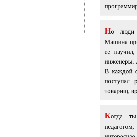
программир
Н
о люди 
Машина пре
ее научил,
инженеры. 
В каждой с
поступал 
товарищ, в
К
огда ты
педагогом
интереснее