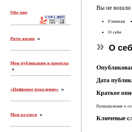
26 февраля в г. Орехово-Зуево состоялся круглый
Вы не вошли 
стол по проекту «Сетевое научно-педагогическое
Обо мне
партнерство». Участники — ФГБНУ «ИИДСВ
РАО», ГОО ВПО «ГГТУ», Управление образования
Главная
г.о. Орехово-Зуево
О себе
Ритм жизни
25.12.2015
О се
Приняла участие во «II Всероссийском
корчаковском сборе: от практики к моделям
развития педагогического образования». Выступила
Мои публикации и проекты
с сообщением «Советские педагоги и несоветские
Опубликова
дети. Парадоксы воспитания».
Дата публи
03.12.2015
«Цифровое поколение»
Краткое опи
С 26 ноября по 3 декабря участвовала в российско-
германском форуме по неформальному
образованию в Академии неформального
Размышление о се
образования «Хаус-ам-Майберг» (г.Хаппенхайм,
земля Гессен, Германия).
Мои коллеги
Ключевые с
31.10.2015