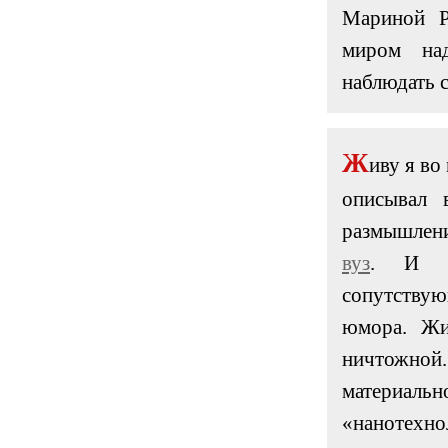
Мариной Р
миром над
наблюдать с
Ж
иву я во
описывал 
размышлен
вуз
. И в
сопутствую
юмора. Жи
ничтожной
материал
«нанотехно