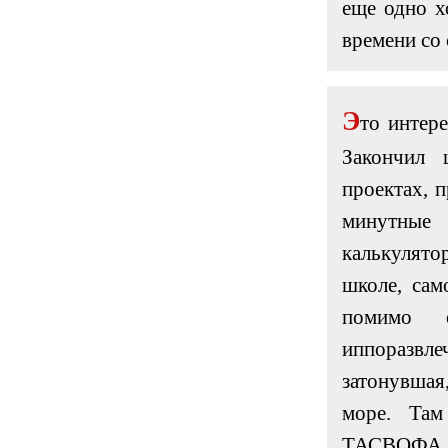
еще одно х
времени со
Э
то интере
Закончил 
проектах, 
минутные
калькулято
школе, сам
помимо о
иппоразвл
затонувша
море. Та
ТАСВОФА 