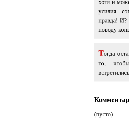
хотя и мож
усилия со
правда! И?
поводу кон
Т
огда ост
то, чтоб
встретились
Коммента
(пусто)