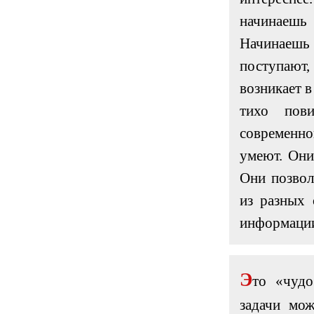
начинаешь
Начинаешь 
поступаю
возникает в
тихо пов
современн
умеют. Они
Они позвол
из разных 
информации
Э
то «чудо
задачи мож