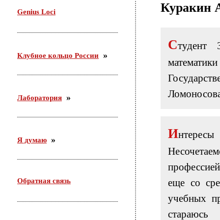
Куракин 
29 октября проводила семинар в Доме молодежи
Genius Loci
Железнодорожного района г. Новосибирска. Тема:
«Актуальные подходы организации работы с
молодежью по месту жительства».
С
тудент 
Клубное кольцо России
математи
Государс
Ломоносова
Лаборатория
И
нтерес
Я думаю
Несочета
профессией
Обратная связь
еще со ср
учебных пр
стараюс