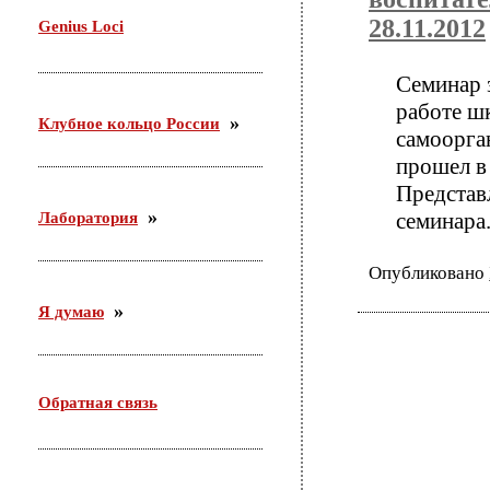
29 октября проводила семинар в Доме молодежи
28.11.2012
Genius Loci
Железнодорожного района г. Новосибирска. Тема:
«Актуальные подходы организации работы с
молодежью по месту жительства».
Семинар 
работе шк
Клубное кольцо России
самоорга
прошел в
Представ
семинара
Лаборатория
Опубликовано
Я думаю
Обратная связь