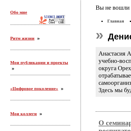
26 февраля в г. Орехово-Зуево состоялся круглый
Вы не вошли 
стол по проекту «Сетевое научно-педагогическое
Обо мне
партнерство». Участники — ФГБНУ «ИИДСВ
РАО», ГОО ВПО «ГГТУ», Управление образования
Главная
г.о. Орехово-Зуево
Дени
Ритм жизни
25.12.2015
Приняла участие во «II Всероссийском
Анастасия А
корчаковском сборе: от практики к моделям
развития педагогического образования». Выступила
учебно-вос
Мои публикации и проекты
с сообщением «Советские педагоги и несоветские
округа Орех
дети. Парадоксы воспитания».
отрабатывае
самоорганиз
03.12.2015
«Цифровое поколение»
Здесь мы бу
С 26 ноября по 3 декабря участвовала в российско-
германском форуме по неформальному
образованию в Академии неформального
образования «Хаус-ам-Майберг» (г.Хаппенхайм,
земля Гессен, Германия).
Мои коллеги
О семинар
31.10.2015
воспитате